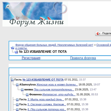
Подел
Форум общения больных людей. Неизлечимых болезней нет!
>
Основной 
и советы.
№ 123 ИЗБАВЛЕНИЕ ОТ ПОТА
Регистрация
Правила форума
Гость
№ 123 ИЗБАВЛЕНИЕ ОТ ПОТА
07.01.2011,
15:37
ASamoylova
Женские ноги в норме должны...
18.05.2025,
19:07
мияма
При сильном потоотделении...
23.06.2025,
13:47
Фоминка
Интересно, кто-нибудь...
31.05.2026,
05:53
Гость
3. Мыть ноги каждый день...
07.01.2011,
15:38
Гость
5. Овсяная солома. Крепким...
07.01.2011,
15:38
Гость
6. При сильном потении ног...
07.01.2011,
15:38