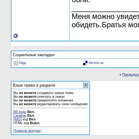
________________
Меня можно увиде
обидеть.Братья мог
Социальные закладки
Digg
del.icio.us
«
Предыдущ
Ваши права в разделе
Вы
не можете
создавать новые темы
Вы
не можете
отвечать в темах
Вы
не можете
прикреплять вложения
Вы
не можете
редактировать свои сообщения
BB коды
Вкл.
Смайлы
Вкл.
[IMG]
код
Вкл.
HTML код
Выкл.
Правила форума