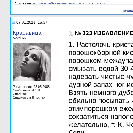
Гость
8. Скрывшийся ножной пот...
07.01.2011,
15:39
Гость
11. Потливость ног с запахом...
07.01.2011,
15:39
Предыд
Гость
После трудового дня, особенно...
01.02.2011,
20:17
Гость
Вжаркую погоду у человека...
01.02.2011,
20:21
07.01.2011, 15:37
Красавица
№ 123 ИЗБАВЛЕНИЕ
Местный
1. Растолочь крист
порошокборной кис
порошком междупа
смывать водой 30-4
надевать чистые чу
дурной запах ног и
Регистрация: 28.05.2008
Сообщений: 4,458
Взять немного дуб
Спасибо: 0
Спасибо 8 в 8 постах
обильно посыпать 
этимпорошком ежед
сократиться напол
желательно, т. К.
боли.