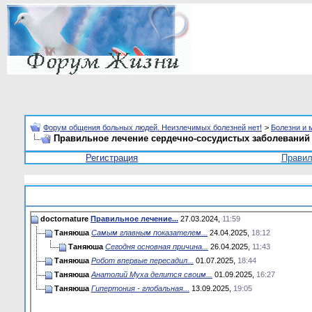
Форум общения больных людей. Неизлечимых болезней нет!
>
Болезни и 
Правильное лечение сердечно-сосудистых заболеваний
Регистрация
Прави
doctornature
Правильное лечение...
27.03.2024,
11:59
Таняюша
Самым главным показателем...
24.04.2025,
18:12
Таняюша
Сегодня основная причина...
26.04.2025,
11:43
Таняюша
Робот впервые пересадил...
01.07.2025,
18:44
Таняюша
Анатолий Муха делится своим...
01.09.2025,
16:27
Таняюша
Гипертония - глобальная...
13.09.2025,
19:05