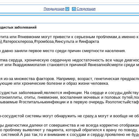
Предыдущая
Следующая
удистых заболеваний
тита или #пневмонии могут привести к серьезным проблемам,а именно к
),#атеросклероза,#тромбоза,#инсульта и #инфаркта
давно заняли первое место среди причин смертности населения.
итма сердца, хроническую сердечную недостаточность все чаще диагно
дит или #кардиомиопатия становятся причиной #внезапнойсмерти среди 
я из-за множества факторов. Например, возраст, генетическая предрас
ющие или хронические болезни и образ жизни человека.
осудистых заболеваний,являются инфекции. На сердце и сосуды,действу
онзиллиты, отиты, пневмонии, воспаления мочевых и половых путей,по
называемые #госпитальныеинфекции и в первую очередь #золотистыйстаф
-сосудистой системы могут обнаружить не сразу,а могут и вообще не об
 диагностики,далеки от совершенства и не всегда корректно отобража
о проблему выявляют у пациента, который обратился к врачу по поводу,
системой.А раз так,то и внимание к сосудам и сердцу,проявлено не буде