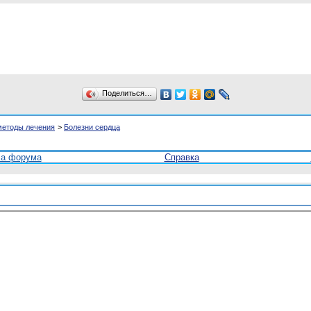
Поделиться…
методы лечения
>
Болезни сердца
ла форума
Справка