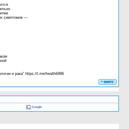
аются
тельно
ритме
ких симптомов —
аком
бной
ии и рака" https://t.me/health6996
Google