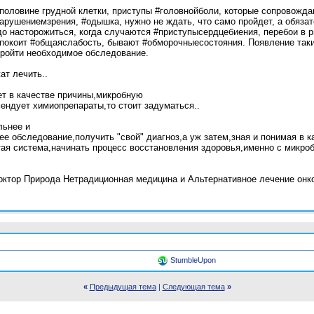
 половине грудной клетки, приступы #головнойболи, которые сопровожд
арушениемзрения, #одышка, нужно не ждать, что само пройдет, а обяза
адо насторожиться, когда случаются #приступысердцебиения, перебои в 
еспокоит #общаяслабость, бывают #обморочныесостояния. Появление та
пройти необходимое обследование.
ат лечить..
ет в качестве причины,микробную
ендует химиопрепараты,то стоит задуматься..
льнее и
е обследование,получить "свой" диагноз,а уж затем,зная и понимая в к
ая система,начинать процесс восстановления здоровья,именно с микро
тор Природа Нетрадиционная медицина и Альтернативное лечение онколог
StumbleUpon
«
Предыдущая тема
|
Следующая тема
»