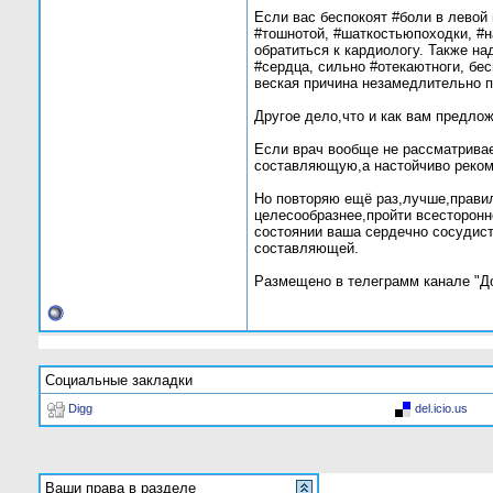
Если вас беспокоят #боли в левой
#тошнотой, #шаткостьюпоходки, #н
обратиться к кардиологу. Также н
#сердца, сильно #отекаютноги, б
веская причина незамедлительно 
Другое дело,что и как вам предлож
Если врач вообще не рассматрива
составляющую,а настойчиво реком
Но повторяю ещё раз,лучше,прави
целесообразнее,пройти всесторонне
состоянии ваша сердечно сосудист
составляющей.
Размещено в телеграмм канале "Док
Социальные закладки
Digg
del.icio.us
Ваши права в разделе