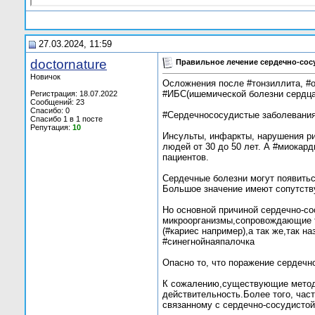
27.03.2024, 11:59
doctornature
Правильное лечение сердечно-сос
Новичок
Осложнения после #тонзиллита, #о
#ИБС(ишемической болезни сердца
Регистрация: 18.07.2022
Сообщений: 23
Спасибо: 0
#Сердечнососудистые заболевания 
Спасибо 1 в 1 посте
Репутация:
10
Инсульты, инфаркты, нарушения р
людей от 30 до 50 лет. А #миокар
пациентов.
Сердечные болезни могут появитьс
Большое значение имеют сопутству
Но основной причиной сердечно-с
микроорганизмы,сопровождающие т
(#кариес например),а так же,так 
#синегнойнаяпалочка
Опасно то, что поражение сердечно
К сожалению,существующие методы
действительность.Более того, част
связанному с сердечно-сосудистой 