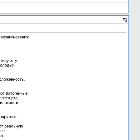
#
1
 возникновению
стируют у
молодых
положенность.
ют патогенные
лости рта
илококк и
наружить..
ют реальную
 не
т..