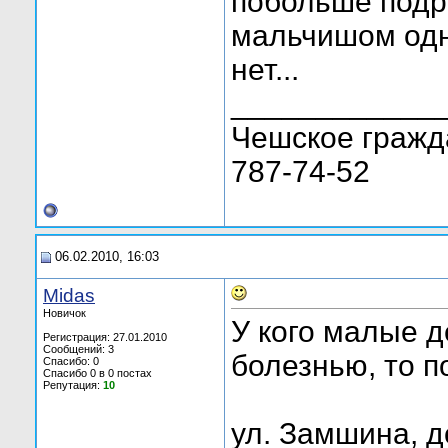
побольше подро
мальчишом одн
нет...
____________
Чешское граждан
787-74-52
06.02.2010, 16:03
Midas
Новичок
У кого малые 
Регистрация: 27.01.2010
Сообщений: 3
болезнью, то п
Спасибо: 0
Спасибо 0 в 0 постах
Репутация:
10
ул. Замшина, д