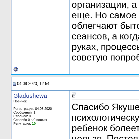
организации, а
еще. Но самое 
облегчают быто
сеансов, а ког
руках, процесс
советую попроб
04.08.2020, 12:54
Gladushewa
Новичок
Спасибо Якуше
Регистрация: 04.08.2020
Сообщений: 1
психологическу
Спасибо: 0
Спасибо 0 в 0 постах
Репутация:
10
ребенок болеет
нельзя. Постоя