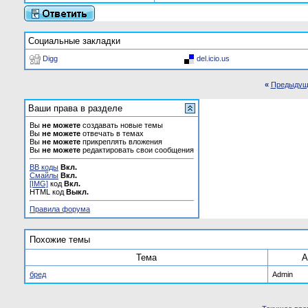
Социальные закладки
Digg
del.icio.us
«
Предыдущ
Ваши права в разделе
Вы
не можете
создавать новые темы
Вы
не можете
отвечать в темах
Вы
не можете
прикреплять вложения
Вы
не можете
редактировать свои сообщения
BB коды
Вкл.
Смайлы
Вкл.
[IMG]
код
Вкл.
HTML код
Выкл.
Правила форума
Похожие темы
Тема
А
бред
Admin