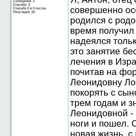
Сообщений: 2
Спасибо: 0
совершенно ос
Спасибо 0 в 0 постах
Репутация:
10
родился с родо
время получил
надеялся тольк
это занятие бе
лечения в Изра
почитав на ф
Леонидовну Лос
покорять с сын
трем годам и з
Леонидовной - 
ноги и пошел. 
новая жизнь, с