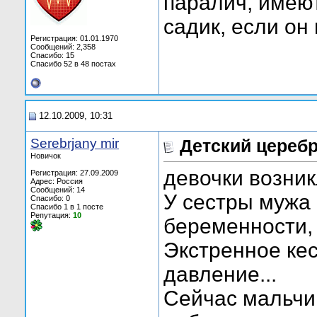
паралич, имеют
садик, если он
Регистрация: 01.01.1970
Сообщений: 2,358
Спасибо: 15
Спасибо 52 в 48 постах
12.10.2009, 10:31
Serebrjany mir
Детский цереб
Новичок
девочки возник
Регистрация: 27.09.2009
Адрес: Россия
Сообщений: 14
У сестры мужа 
Спасибо: 0
Спасибо 1 в 1 посте
Репутация:
10
беременности,
Экстренное ке
давление...
Сейчас мальчиш