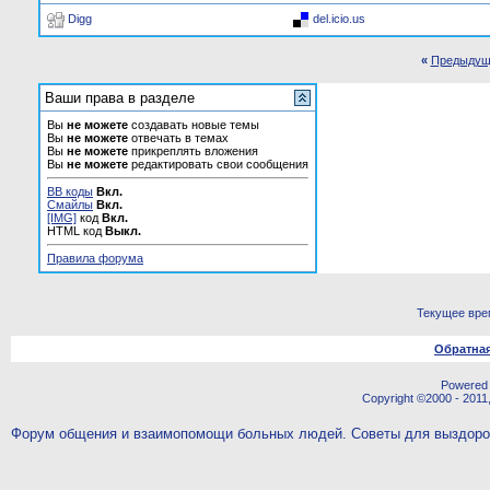
Digg
del.icio.us
«
Предыдущ
Ваши права в разделе
Вы
не можете
создавать новые темы
Вы
не можете
отвечать в темах
Вы
не можете
прикреплять вложения
Вы
не можете
редактировать свои сообщения
BB коды
Вкл.
Смайлы
Вкл.
[IMG]
код
Вкл.
HTML код
Выкл.
Правила форума
Текущее вре
Обратная
Powered b
Copyright ©2000 - 2011,
Форум общения и взаимопомощи больных людей. Советы для выздор