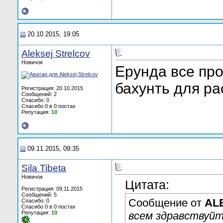
20.10.2015, 19:05
Aleksej Strelcov
Новичок
Ерунда все про
бахунть для ра
Регистрация: 20.10.2015
Сообщений: 2
Спасибо: 0
Спасибо 0 в 0 постах
Репутация:
10
09.11.2015, 09:35
Sila Tibeta
Новичок
Цитата:
Регистрация: 09.11.2015
Сообщений: 5
Сообщение от
AL
Спасибо: 0
Спасибо 0 в 0 постах
Репутация:
10
всем здравствуйте