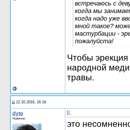
встречаюсь с деву
когда мы занимае
когда надо уже вв
мной такое? може
мастурбации - эр
пожалуйста!
Чтобы эрекция 
народной меди
травы.
12.10.2016, 16:16
dyte
Новичок
это несомненн