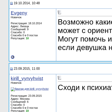
19.10.2014, 10:48
Evgeny
Новичок
Возможно каки
Регистрация: 18.10.2014
Адрес: Липецк
может с ориент
Сообщений: 9
Спасибо: 0
Спасибо 0 в 0 постах
Могут помочь и
Репутация:
10
если девушка н
23.09.2015, 11:00
kirill_vyrvyhvist
Новичок
Сходи к психиа
Регистрация: 23.09.2015
Адрес: Москва
Сообщений: 6
Спасибо: 0
Спасибо 0 в 0 постах
Репутация:
10