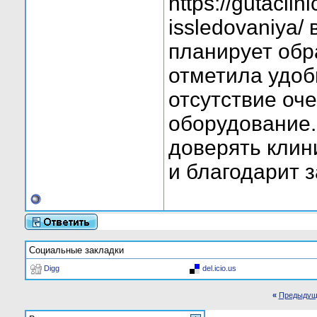
https://gutaclin
issledovaniya/
планирует обр
отметила удо
отсутствие оч
оборудование.
доверять клини
и благодарит 
Социальные закладки
Digg
del.icio.us
«
Предыдущ