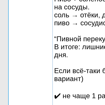
на сосуды.
соль → отёки, 
пиво → сосуди
“Пивной переку
В итоге: лишни
дня.
Если всё-таки 
вариант)
✔️ не чаще 1 р