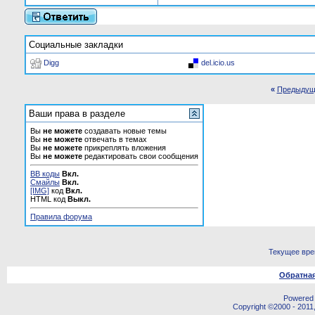
Социальные закладки
Digg
del.icio.us
«
Предыдущ
Ваши права в разделе
Вы
не можете
создавать новые темы
Вы
не можете
отвечать в темах
Вы
не можете
прикреплять вложения
Вы
не можете
редактировать свои сообщения
BB коды
Вкл.
Смайлы
Вкл.
[IMG]
код
Вкл.
HTML код
Выкл.
Правила форума
Текущее вр
Обратная
Powered b
Copyright ©2000 - 2011,