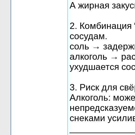
А жирная закус
2. Комбинация 
сосудам.
соль → задержк
алкоголь → ра
ухудшается сос
3. Риск для св
Алкоголь: мож
непредсказуем
снеками усилив
____________