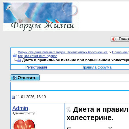
Подел
Форум общения больных людей. Неизлечимых болезней нет!
>
Основной 
тех, кто хочет быть здоров
Диета и правильное питание при повышенном холестер
Регистрация
Правила форума
11.01.2026, 16:19
Admin
Диета и прави
Администратор
холестерине.