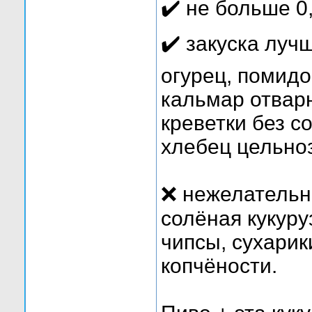
✔️ не больше 0
✔️ закуска луч
огурец, помидо
кальмар отвар
креветки без со
хлебец цельно
❌ нежелательн
солёная кукуру
чипсы, сухарик
копчёности.