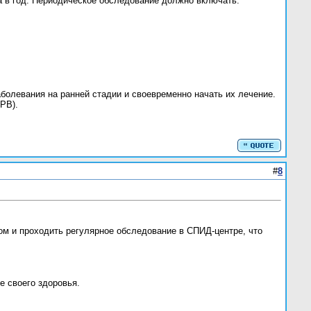
за в год. Периодическое обследование должно включать:
болевания на ранней стадии и своевременно начать их лечение.
РВ).
#
8
 и проходить регулярное обследование в СПИД-центре, что
е своего здоровья.