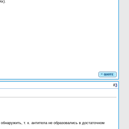
х).
#
3
обнаружить, т. к. антитела не образовались в достаточном