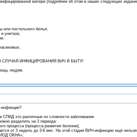
инфицированной матери (подробнее об этом в наших следующих издания
ы или постельного белья;
и унитаза;
ом;
насекомых;
 СЛУЧАЯ ИНФИЦИРОВАНИЯ ВИЧ В БЫТУ!
мощь людям.
инфекции?
и СПИД это различные по сложности заболевания.
ожно разделить на 3 периода:
го процесса (процесса развития болезни),
ется от 3 недель до 3-6 мес. На этой стадии ВИЧ-инфекцию ещё нельзя 
РИОД ОКНА»;