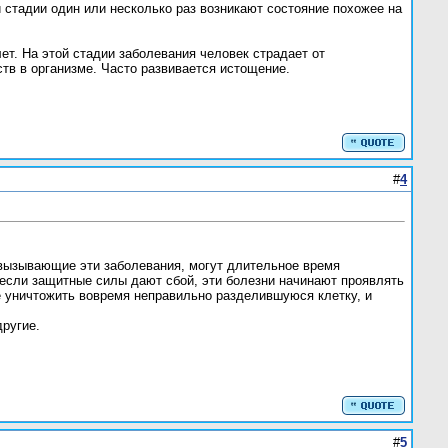
й стадии один или несколько раз возникают состояние похожее на
ет. На этой стадии заболевания человек страдает от
в в организме. Часто развивается истощение.
#
4
 вызывающие эти заболевания, могут длительное время
о если защитные силы дают сбой, эти болезни начинают проявлять
не уничтожить вовремя неправильно разделившуюся клетку, и
другие.
#
5