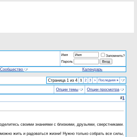
Имя
Запомнить?
Пароль
Сообщество
Календарь
Страница 1 из 4
1
2
3
>
Последняя
»
Опции темы
Опции просмотра
#
1
Поделитесь своими знаниями с близкими, друзьями, сверстниками.
можно жить и радоваться жизни! Нужно только собрать все силы,