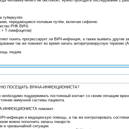
огда человека ничего не беспокоит, нужно проходить обследование 2 ра
а туберкулёз
вания, передающиеся половым путём, включая сифилис
чество РНК ВИЧ)
 + Т-лимфоцитов)
ляет понять прогрессирует ли ВИЧ-инфенция, а также выявить другие за
довании так же поможет во время начать антиретровирусную терапию (А
мощь людям.
НО ПОСЕЩАТЬ ВРАЧА-ИНФЕКЦИОНИСТА?
еобходимо поддерживать постоянный контакт со своим лечащим врачом
стояние иммунной системы пациента.
-ИНФЕКЦИОНИСТА поможет:
ИЧ-инфекции и медицинскую помощь, а так же контролировать состояни
азом можно пополнить запасы лекарств.
е в чрезвычайной ситуации.