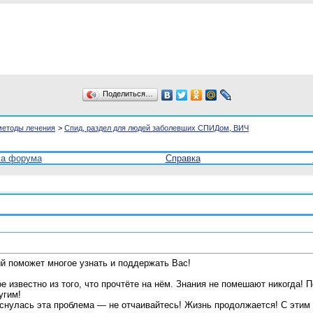
Поделиться…
методы лечения
>
Спид, раздел для людей заболевших СПИДом, ВИЧ
ла форума
Справка
й поможет многое узнать и поддержать Вас!
 известно из того, что прочтёте на нём. Знания не помешают никогда! 
угим!
снулась эта проблема — не отчаивайтесь! Жизнь продолжается! С этим 