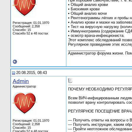
При хорошем самочувствии, т. е. к
• Общий анализ крови
• Биохимия крови
• Общий анализ мочи
• Рентгенограммы лёгких и пробы н
• Анализ крови и мазки на заболе
Регистрация: 01.01.1970
Сообщений: 2,358
• Тест на вирусную нагрузку (коли
Спасибо: 15
• Иммуннограмма (содержание СД4
Спасибо 52 в 48 постах
• осмотр врача-инфекциониста.
Этот комплекс обследований позво
Регулярное проведение этих иссле
__________________
Администратор форума жизни. По
20.08.2015, 08:43
Admin
Администратор
ПОЧЕМУ НЕОБХОДИМО РЕГУЛЯР
Всем ВИЧ-инфицированным людям н
позволит врачу контролировать со
РЕГУЛЯРНОЕ ПОСЕЩЕНИЕ ВРАЧА
— Получить ответы на вопросы о В
Регистрация: 01.01.1970
Сообщений: 2,358
— Получить инструкции, каким обр
Спасибо: 15
— Пройти неотложное обследовани
Спасибо 52 в 48 постах