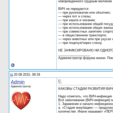
новорожденного грудным молоком 
ВИЧ не передается:
— при рукопожатии или объятиях;
— через пот и слезы;
— при кашле и чихании;
— при использовании общей посуд
— при использовании общих ванны 
— при совместных занятиях спорт
— в общественном транспорте;
— через животных или при укусах 
— при поцелуе/через слюну.
НЕ ЗАФИКСИРОВАНО НИ ОДНОГО
__________________
Администратор форума жизни. По
20.08.2015, 08:34
Admin
Администратор
КАКОВЫ СТАДИИ РАЗВИТИЯ ВИЧ-
Надо отметить, что ВИЧ-инфекция 
Всё заболевание (ВИЧ-инфекция) м
1. Заражение и начало инфекционно
а. «Стадия инкубации» — продолжа
количестве. Иначе называют «ПЕ