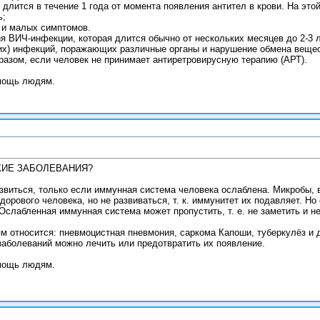
длится в течение 1 года от момента появления антител в крови. На это
ь;
 и малых симптомов.
я ВИЧ-инфекции, которая длится обычно от нескольких месяцев до 2-3 л
х) инфекций, поражающих различные органы и нарушение обмена вещест
разом, если человек не принимает антиретровирусную терапию (АРТ).
мощь людям.
КИЕ ЗАБОЛЕВАНИЯ?
азвиться, только если иммунная система человека ослаблена. Микробы,
дорового человека, но не развиваться, т. к. иммунитет их подавляет. Н
 Ослабленная иммунная система может пропустить, т. е. не заметить и 
м относится: пневмоцистная пневмония, саркома Капоши, туберкулёз и 
аболеваний можно лечить или предотвратить их появление.
мощь людям.