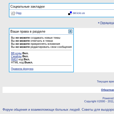
Социальные закладки
Digg
del.icio.us
«
Предыдущ
Ваши права в разделе
Вы
не можете
создавать новые темы
Вы
не можете
отвечать в темах
Вы
не можете
прикреплять вложения
Вы
не можете
редактировать свои сообщения
BB коды
Вкл.
Смайлы
Вкл.
[IMG]
код
Вкл.
HTML код
Выкл.
Правила форума
Текущее вре
Обратная
Powered b
Copyright ©2000 - 2011,
Форум общения и взаимопомощи больных людей. Советы для выздор