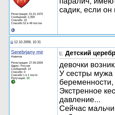
паралич, имеют
садик, если он
Регистрация: 01.01.1970
Сообщений: 2,358
Спасибо: 15
Спасибо 52 в 48 постах
12.10.2009, 10:31
Serebrjany mir
Детский цереб
Новичок
девочки возник
Регистрация: 27.09.2009
Адрес: Россия
Сообщений: 14
У сестры мужа 
Спасибо: 0
Спасибо 1 в 1 посте
Репутация:
10
беременности,
Экстренное ке
давление...
Сейчас мальчиш