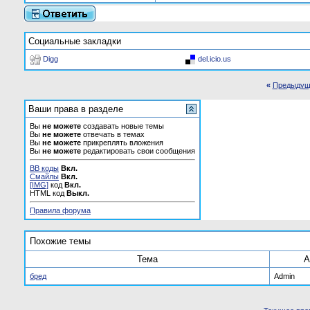
Социальные закладки
Digg
del.icio.us
«
Предыдущ
Ваши права в разделе
Вы
не можете
создавать новые темы
Вы
не можете
отвечать в темах
Вы
не можете
прикреплять вложения
Вы
не можете
редактировать свои сообщения
BB коды
Вкл.
Смайлы
Вкл.
[IMG]
код
Вкл.
HTML код
Выкл.
Правила форума
Похожие темы
Тема
А
бред
Admin