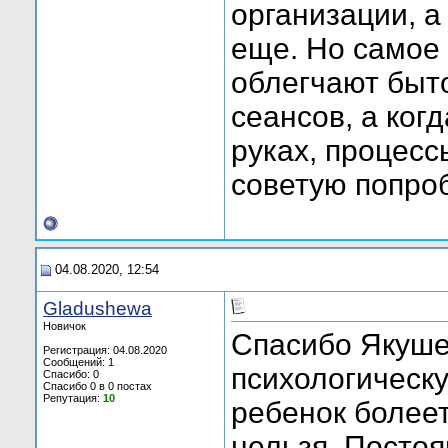
организации, а
еще. Но самое 
облегчают быто
сеансов, а ког
руках, процесс
советую попроб
04.08.2020, 12:54
Gladushewa
Новичок
Спасибо Якуше
Регистрация: 04.08.2020
Сообщений: 1
психологическу
Спасибо: 0
Спасибо 0 в 0 постах
Репутация:
10
ребенок болеет
нельзя. Постоя