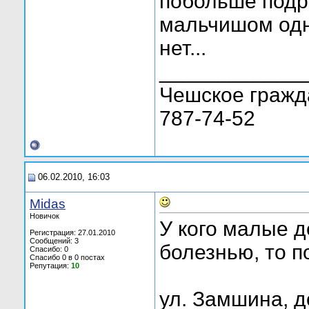
побольше подро
мальчишом одн
нет...
____________
Чешское граждан
787-74-52
06.02.2010, 16:03
Midas
Новичок
У кого малые 
Регистрация: 27.01.2010
Сообщений: 3
болезнью, то п
Спасибо: 0
Спасибо 0 в 0 постах
Репутация:
10
ул. Замшина, д