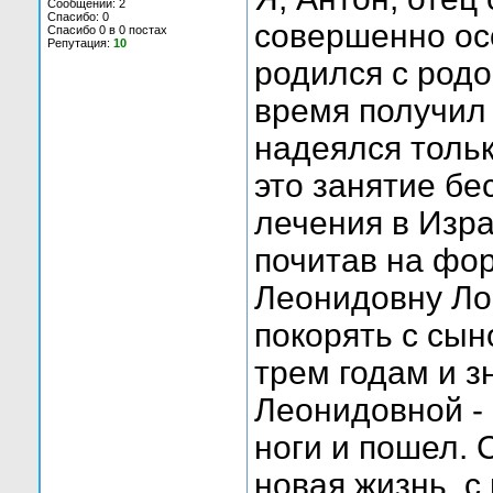
Сообщений: 2
Спасибо: 0
совершенно ос
Спасибо 0 в 0 постах
Репутация:
10
родился с родо
время получил
надеялся тольк
это занятие бе
лечения в Изра
почитав на ф
Леонидовну Лос
покорять с сын
трем годам и з
Леонидовной - 
ноги и пошел. 
новая жизнь, с