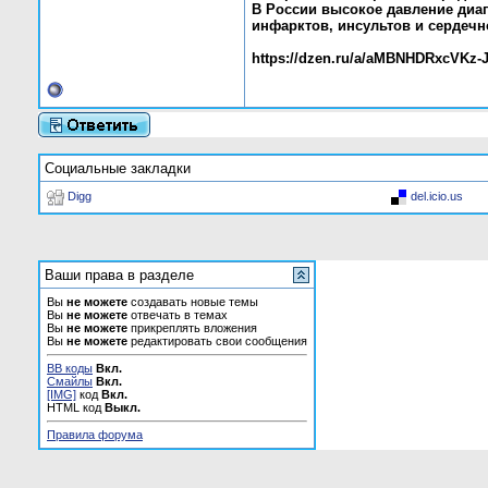
В России высокое давление диаг
инфарктов, инсультов и сердечн
https://dzen.ru/a/aMBNHDRxcVKz-
Социальные закладки
Digg
del.icio.us
Ваши права в разделе
Вы
не можете
создавать новые темы
Вы
не можете
отвечать в темах
Вы
не можете
прикреплять вложения
Вы
не можете
редактировать свои сообщения
BB коды
Вкл.
Смайлы
Вкл.
[IMG]
код
Вкл.
HTML код
Выкл.
Правила форума