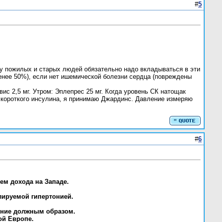
#
5
нии у пожилых и старых людей обязательно надо вкладываться в эти
менее 50%), если нет ишемической болезни сердца (повреждены
ис 2,5 мг. Утром: Эплепрес 25 мг. Когда уровень СК натощак
зе короткого инсулина, я принимаю Джардинс. Давление измеряю
#
6
ем дохода на Западе.
лируемой гипертонией.
ление должным образом.
ой Европе.