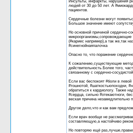
Инсульты, инфаркты, нарушения р
людей от 30 до 50 лет. А #миокар
пациентов.
Сердечные болезни могут появитьс
Большое значение имеют сопутству
Но основной причиной сердечно-с
микроорганизмы,сопровождающие т
(#кариес например),а так же,так 
#синегнойнаяпалочка
Опасно то, что поражение сердечно
К сожалению,существующие методы
действительность.Более того, част
связанному с сердечно-сосудистой 
Если вас беспокоят #боли в левой
#тошнотой, #шаткостьюпоходки, #н
обратиться к кардиологу. Также н
#сердца, сильно #отекаютноги, б
веская причина незамедлительно 
Другое дело,что и как вам предлож
Если врач вообще не рассматрива
составляющую,а настойчиво реком
Но повторяю ещё раз,лучше,прави