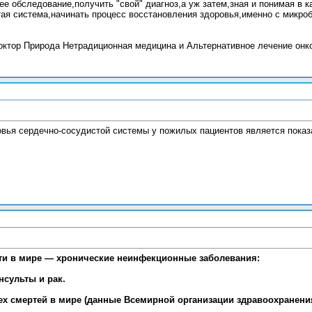
е обследование,получить "свой" диагноз,а уж затем,зная и понимая в к
ая система,начинать процесс восстановления здоровья,именно с микро
тор Природа Нетрадиционная медицина и Альтернативное лечение онколог
ья сердечно-сосудистой системы у пожилых пациентов является показа
ти в мире — хронические неинфекционные заболевания:
нсульты и рак.
ех смертей в мире (данные Всемирной организации здравоохранения