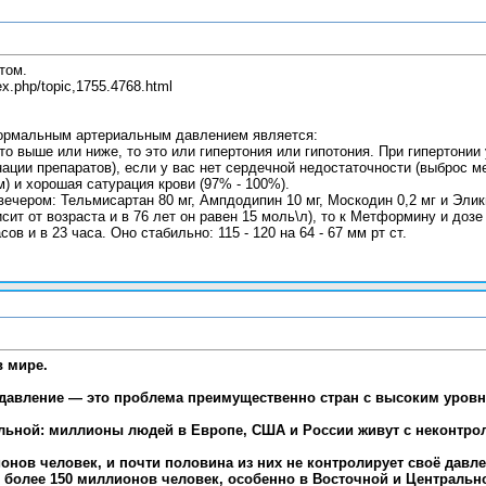
том.
ex.php/topic,1755.4768.html
ормальным артериальным давлением является:
сё что выше или ниже, то это или гипертония или гипотония. При гиперто
ации препаратов), если у вас нет сердечной недостаточности (выброс 
) и хорошая сатурация крови (97% - 100%).
чером: Тельмисартан 80 мг, Ампдодипин 10 мг, Москодин 0,2 мг и Эликв
сит от возраста и в 76 лет он равен 15 моль\л), то к Метформину и до
асов и в 23 часа. Оно стабильно: 115 - 120 на 64 - 67 мм рт ст.
в мире.
 давление — это проблема преимущественно стран с высоким уровн
альной: миллионы людей в Европе, США и России живут с неконтро
онов человек, и почти половина из них не контролирует своё дав
т более 150 миллионов человек, особенно в Восточной и Центральн