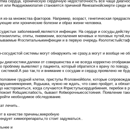
итма сердца, хроническую сердечную недостаточность все чаще диагно
дит или #кардиомиопатия становятся причиной #внезапнойсмерти среди 
я из-за множества факторов. Например, возраст, генетическая предрас
ющие или хронические болезни и образ жизни человека.
осудистых заболеваний,являются инфекции. На сердце и сосуды,действу
онзиллиты, отиты, пневмонии, воспаления мочевых и половых путей,по
называемые #госпитальныеинфекции и в первую очередь #золотистыйстаф
-сосудистой системы могут обнаружить не сразу,а могут и вообще не об
 диагностики,далеки от совершенства и не всегда корректно отобража
о проблему выявляют у пациента, который обратился к врачу по поводу,
системой.А раз так,то и внимание к сосудам и сердцу,проявлено не буде
 половине грудной клетки, приступы #головнойболи, которые сопровожд
арушениемзрения, #одышка, нужно не ждать, что само пройдет, а обяза
адо насторожиться, когда случаются #приступысердцебиения, перебои в 
еспокоит #общаяслабость, бывают #обморочныесостояния. Появление та
пройти необходимое обследование.
ат лечить..
ет в качестве причины,микробную
ендует химиопрепараты,то стоит задуматься..
льнее и