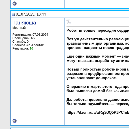
01.07.2025, 18:44
Таняюша
Местный
Робот впервые пересадил сердце
Регистрация: 07.05.2024
Сообщений: 653
Вот уж действительно революция
Спасибо: 0
травматичным для организма, ко
Спасибо 3 в 3 постах
прочего, пациенты после тради
Репутация:
10
Еще один важный момент — значи
могут вызвать выработку антите
Новый полностью роботизирован
разрезов в предбрюшинном прос
устанавливают донорское.
Операцию в марте этого года пр
был выписан домой без каких-ли
Да, роботы довольно давно испо
Вы только вдумайтесь — пересад
https://dzen.ru/a/aF5jSJQ5P3PChi