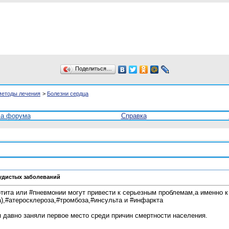
Поделиться…
методы лечения
>
Болезни сердца
ла форума
Справка
удистых заболеваний
тита или #пневмонии могут привести к серьезным проблемам,а именно к
),#атеросклероза,#тромбоза,#инсульта и #инфаркта
давно заняли первое место среди причин смертности населения.