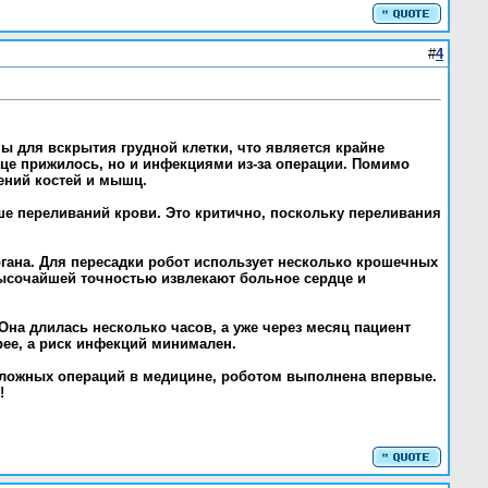
#
4
ы для вскрытия грудной клетки, что является крайне
дце прижилось, но и инфекциями из-за операции. Помимо
ений костей и мышц.
ше переливаний крови. Это критично, поскольку переливания
гана. Для пересадки робот использует несколько крошечных
высочайшей точностью извлекают больное сердце и
Она длилась несколько часов, а уже через месяц пациент
рее, а риск инфекций минимален.
 сложных операций в медицине, роботом выполнена впервые.
!