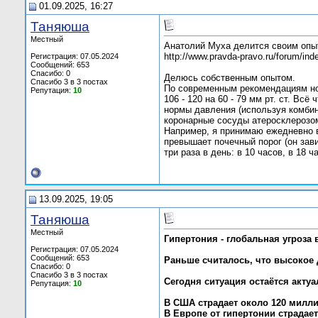
01.09.2025, 16:27
Таняюша
Местный
Анатолий Муха делится своим опы
http://www.pravda-pravo.ru/forum/ind
Регистрация: 07.05.2024
Сообщений: 653
Спасибо: 0
Делюсь собственным опытом.
Спасибо 3 в 3 постах
По современным рекомендациям н
Репутация:
10
106 - 120 на 60 - 79 мм рт. ст. В
нормы давления (используя комбин
коронарные сосуды атеросклерозом
Например, я принимаю ежедневно ве
превышает почечный порог (он зави
три раза в день: в 10 часов, в 18 ч
13.09.2025, 19:05
Таняюша
Местный
Гипертония - глобальная угроза 
Регистрация: 07.05.2024
Сообщений: 653
Раньше считалось, что высокое
Спасибо: 0
Спасибо 3 в 3 постах
Сегодня ситуация остаётся акту
Репутация:
10
В США страдает около 120 милли
В Европе от гипертонии страдае