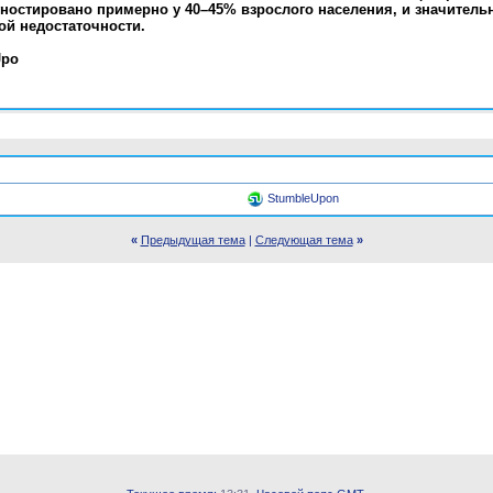
ностировано примерно у 40–45% взрослого населения, и значитель
ой недостаточности.
Jpo
StumbleUpon
«
Предыдущая тема
|
Следующая тема
»