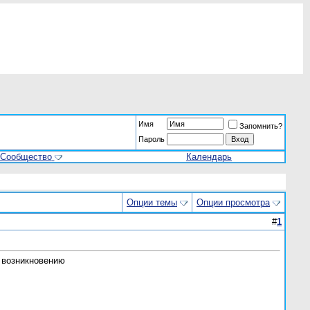
Имя
Запомнить?
Пароль
Сообщество
Календарь
Опции темы
Опции просмотра
#
1
 возникновению