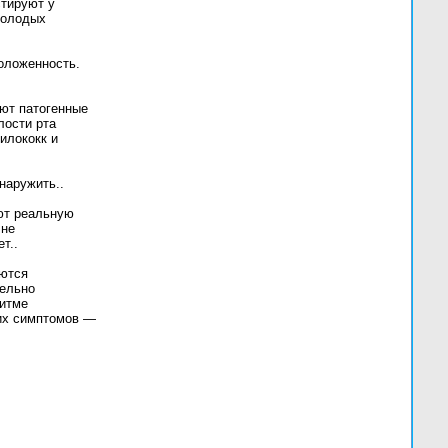
стируют у
молодых
положенность.
ют патогенные
лости рта
илококк и
наружить..
ют реальную
 не
т..
аются
тельно
ритме
ких симптомов —