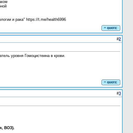
аком
бной
ии и рака" https://t.me/health6996
#
2
тель уровня Гомоцистеина в крови.
#
3
, ВОЗ).