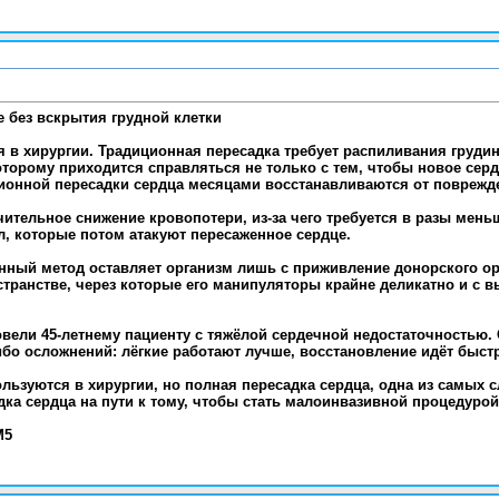
 без вскрытия грудной клетки
 в хирургии. Традиционная пересадка требует распиливания грудин
торому приходится справляться не только с тем, чтобы новое сер
ционной пересадки сердца месяцами восстанавливаются от поврежд
тельное снижение кровопотери, из-за чего требуется в разы мень
л, которые потом атакуют пересаженное сердце.
ный метод оставляет организм лишь с приживление донорского ор
транстве, через которые его манипуляторы крайне деликатно и с 
овели 45-летнему пациенту с тяжёлой сердечной недостаточностью. 
бо осложнений: лёгкие работают лучше, восстановление идёт быст
льзуются в хирургии, но полная пересадка сердца, одна из самых
ка сердца на пути к тому, чтобы стать малоинвазивной процедурой
M5