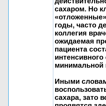
действительн
сахаром. Но к
«отложенные».
годы, часто д
коллегия врач
ожидаемая пр
пациента сост
интенсивного 
минимальной и
Иными словами
воспользоват
сахара, зато 
проявятся зде