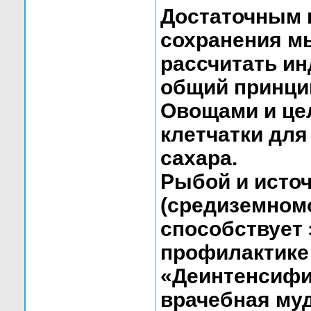
Достаточным 
сохранения м
рассчитать и
общий принцип 
Овощами и це
клетчатки для
сахара.
Рыбой и исто
(средиземномо
способствует
профилактике 
«Деинтенсифик
врачебная му