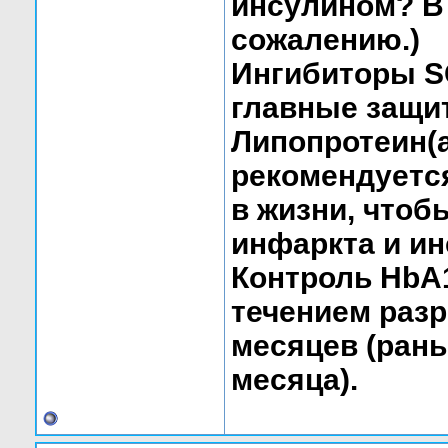
инсулином? В 
сожалению.)
Ингибиторы SG
главные защит
Липопротеин(а
рекомендуется
в жизни, чтоб
инфаркта и ин
Контроль HbA
течением разр
месяцев (рань
месяца).