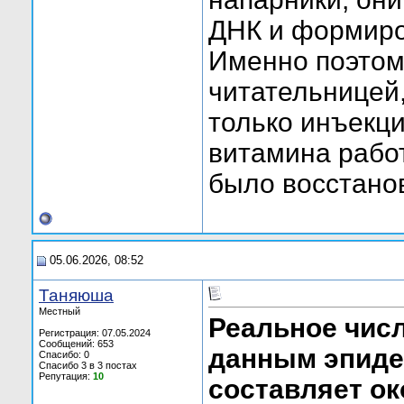
ДНК и формиро
Именно поэтому
читательницей
только инъекци
витамина работ
было восстано
05.06.2026, 08:52
Таняюша
Местный
Реальное числ
Регистрация: 07.05.2024
Сообщений: 653
данным эпиде
Спасибо: 0
Спасибо 3 в 3 постах
Репутация:
10
составляет ок