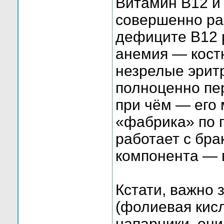
Витамин В12 и 
совершенно ра
дефиците В12 
анемия — костн
незрелые эрит
полноценно пер
при чём — его 
«фабрика» по п
работает с бра
компонента — 
Кстати, важно 
(фолиевая кис
напарники, они