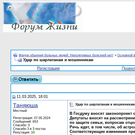
Форум общения больных людей. Неизлечимых болезней нет!
>
Основной 
Удар по шарлатанам и мошенникам
Регистрация
Прави
11.03.2025, 18:01
Таняюша
Удар по шарлатанам и мошенникам
Местный
В Госдуму вносят законопроект о
Депутаты вносят на рассмотрени
Регистрация: 07.05.2024
Сообщений: 653
по защите семьи, вопросам отцо
Спасибо: 0
Речь идет, в том числе, об астр
Спасибо 3 в 3 постах
Соответствующие изменения пре
Репутация:
10