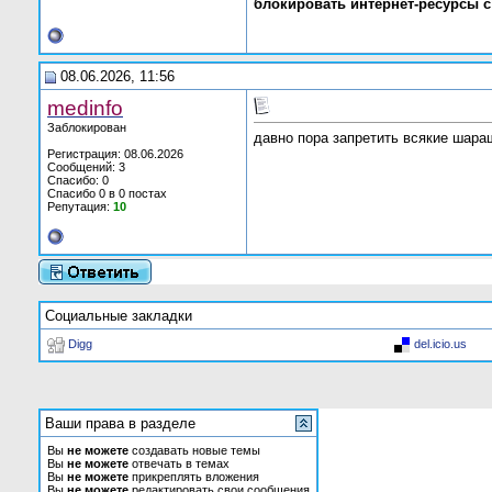
блокировать интернет-ресурсы 
08.06.2026, 11:56
medinfo
Заблокирован
давно пора запретить всякие шара
Регистрация: 08.06.2026
Сообщений: 3
Спасибо: 0
Спасибо 0 в 0 постах
Репутация:
10
Социальные закладки
Digg
del.icio.us
Ваши права в разделе
Вы
не можете
создавать новые темы
Вы
не можете
отвечать в темах
Вы
не можете
прикреплять вложения
Вы
не можете
редактировать свои сообщения