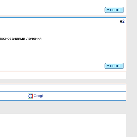
#
2
обоснованиями лечения
Google