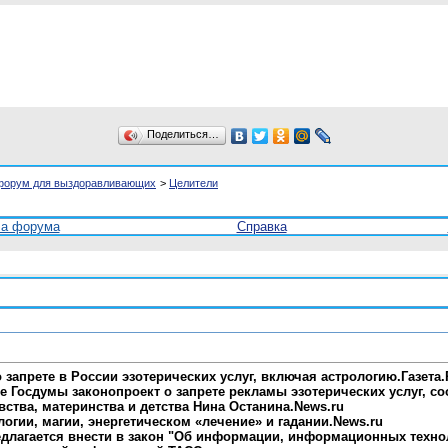
Поделиться…
форум для выздоравливающих
>
Целители
ла форума
Справка
 запрете в России эзотерических услуг, включая астрологию.Газета
е Госдумы законопроект о запрете рекламы эзотерических услуг, со
вства, материнства и детства Нина Останина.News.ru
ологии, магии, энергетическом «лечение» и гадании.News.ru
длагается внести в закон "Об информации, информационных техно