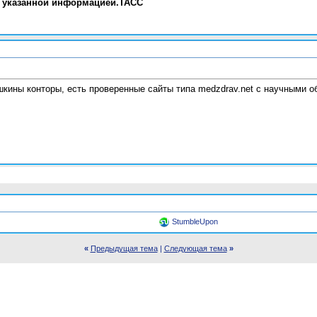
с указанной информацией.ТАСС
шкины конторы, есть проверенные сайты типа medzdrav.net с научными 
StumbleUpon
«
Предыдущая тема
|
Следующая тема
»