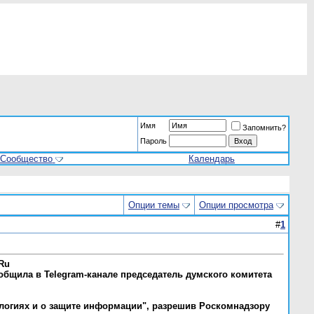
Имя
Запомнить?
Пароль
Сообщество
Календарь
Опции темы
Опции просмотра
#
1
.Ru
общила в Telegram-канале председатель думского комитета
логиях и о защите информации", разрешив Роскомнадзору