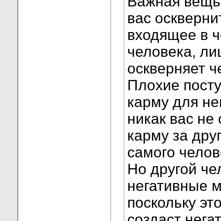
Важная вещь 
вас осквернит
входящее в ч
человека, ли
оскверняет ч
Плохие посту
карму для нег
никак вас не
карму за дру
самого челов
Но другой че
негативные м
поскольку эт
создаст нега