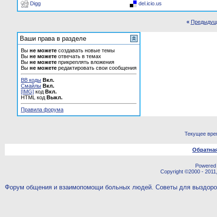
Digg
del.icio.us
«
Предыдущ
Ваши права в разделе
Вы
не можете
создавать новые темы
Вы
не можете
отвечать в темах
Вы
не можете
прикреплять вложения
Вы
не можете
редактировать свои сообщения
BB коды
Вкл.
Смайлы
Вкл.
[IMG]
код
Вкл.
HTML код
Выкл.
Правила форума
Текущее вре
Обратная
Powered b
Copyright ©2000 - 2011,
Форум общения и взаимопомощи больных людей. Советы для выздор