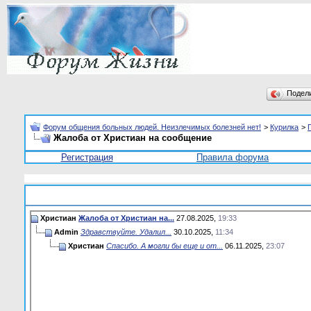
Подел
Форум общения больных людей. Неизлечимых болезней нет!
>
Курилка
>
Жалоба от Христиан на сообщение
Регистрация
Правила форума
Христиан
Жалоба от Христиан на...
27.08.2025,
19:33
Admin
Здравствуйте. Удалил...
30.10.2025,
11:34
Христиан
Спасибо. А могли бы еще и от...
06.11.2025,
23:07