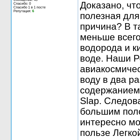
Доказано, чт
Спасибо: 0
Спасибо 1 в 1 посте
Репутация:
6
полезная для
причина? В т
меньше всего
водорода и к
воде. Наши Р
авиакосмиче
воду в два ра
содержанием 
Slap. Следов
большим пол
интересно мо
пользе Легко