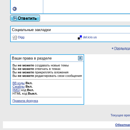
Социальные закладки
Digg
del.icio.us
«
Предыдущ
Ваши права в разделе
Вы
не можете
создавать новые темы
Вы
не можете
отвечать в темах
Вы
не можете
прикреплять вложения
Вы
не можете
редактировать свои сообщения
BB коды
Вкл.
Смайлы
Вкл.
[IMG]
код
Вкл.
HTML код
Выкл.
Правила форума
Текущее вре
Обратная