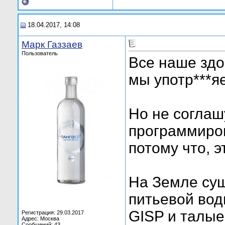
18.04.2017, 14:08
Марк Газзаев
Пользователь
Все наше здо
мы употр***я
Но не соглаш
программиров
потому что, э
На Земле сущ
питьевой вод
GISP и талые
Регистрация: 29.03.2017
Адрес: Москва
Сообщений: 43