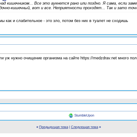
д кишечником... Все это аукнется рано или поздно. Я сама, если заме
дочно-кишечный, вот и все. Неприятности проходят... Так и зато точн
 как и слабительное - это зло, потом без них в туалет не сходишь
и уж нужно очищение организма на сайте https://medzdrav.net много по
StumbleUpon
«
Предыдущая тема
|
Следующая тема
»