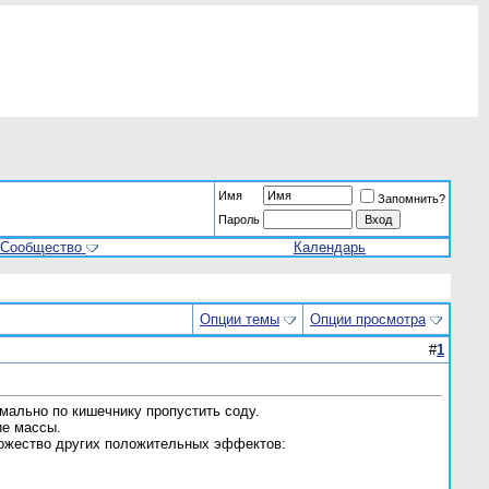
Имя
Запомнить?
Пароль
Сообщество
Календарь
Опции темы
Опции просмотра
#
1
имально по кишечнику пропустить соду.
ие массы.
множество других положительных эффектов: