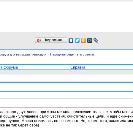
Поделиться…
форум для выздоравливающих
>
Народные рецепты и советы.
ла форума
Справка
ла около двух часов, при этом меняла положение тела, т.е. чтобы макс
и общие - улучшение самочувствия, очистительные цели, и еще снижен
здо лучше. Масса снизилась но ненамного. Но, кроме того, заметила 
же не так берет свое)