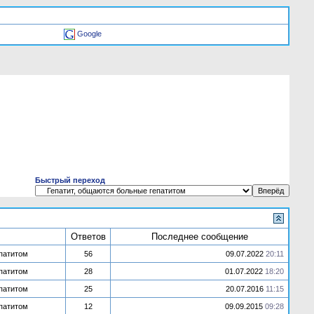
Google
Быстрый переход
Ответов
Последнее сообщение
епатитом
56
09.07.2022
20:11
епатитом
28
01.07.2022
18:20
епатитом
25
20.07.2016
11:15
епатитом
12
09.09.2015
09:28