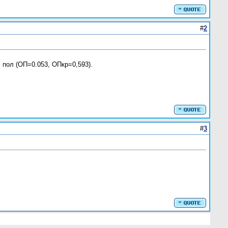
#
2
l пол (ОП=0.053, ОПкр=0,593).
#
3