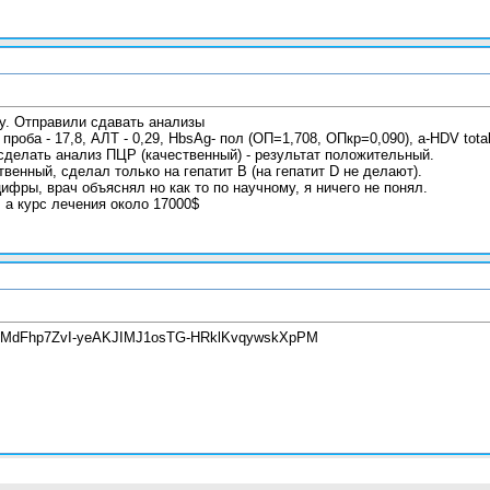
у. Отправили сдавать анализы
проба - 17,8, АЛТ - 0,29, HbsAg- пол (ОП=1,708, ОПкр=0,090), a-HDV tota
 сделать анализ ПЦР (качественный) - результат положительный.
енный, сделал только на гепатит B (на гепатит D не делают).
ифры, врач объяснял но как то по научному, я ничего не понял.
 а курс лечения около 17000$
J9KMdFhp7ZvI-yeAKJIMJ1osTG-HRklKvqywskXpPM