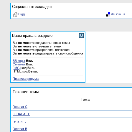
Социальные закладки
Digg
del.icio.us
Ваши права в разделе
Вы
не можете
создавать новые темы
Вы
не можете
отвечать в темах
Вы
не можете
прикреплять вложения
Вы
не можете
редактировать свои сообщения
BB коды
Вкл.
Смайлы
Вкл.
[IMG]
код
Вкл.
HTML код
Выкл.
Правила форума
Похожие темы
Тема
Гепатит С
ГЕПАТИТ С
гепатит с
Гепатит В