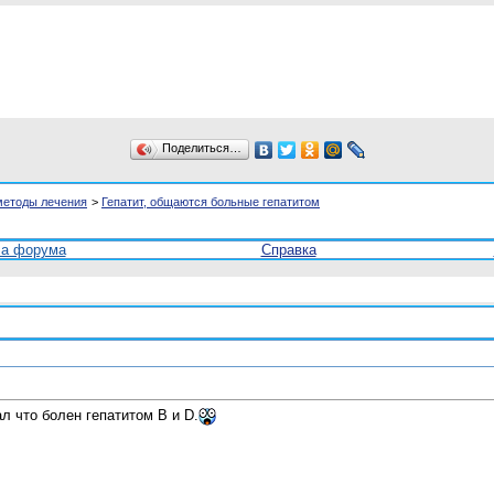
Поделиться…
методы лечения
>
Гепатит, общаются больные гепатитом
ла форума
Справка
ал что болен гепатитом В и D.