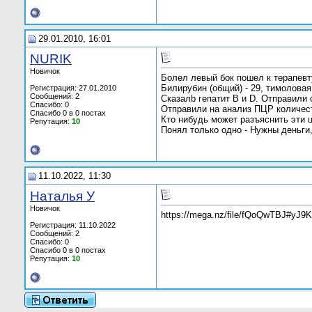
29.01.2010, 16:01
NURIK
Новичок
Болел левый бок пошел к терапевт
Билирубин (общий) - 29, тимоловая 
Регистрация: 27.01.2010
Сообщений: 2
Сказалb гепатит B и D. Отправили
Спасибо: 0
Отправили на анализ ПЦР количеств
Спасибо 0 в 0 постах
Кто нибудь может разъяснить эти ц
Репутация:
10
Понял только одно - Нужны деньги,
11.10.2022, 11:30
Наталья У
Новичок
https://mega.nz/file/fQoQwTBJ#y
Регистрация: 11.10.2022
Сообщений: 2
Спасибо: 0
Спасибо 0 в 0 постах
Репутация:
10