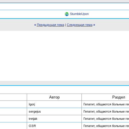
StumbleUpon
«
Предыдущая тема
|
Следующая тема
»
Автор
Раздел
Igorj
Гепатит, общаются больные г
sergejus
Гепатит, общаются больные г
tretjak
Гепатит, общаются больные г
ОЗЯ
Гепатит, общаются больные г