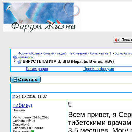
Подел
Форум общения больных людей. Неизлечимых болезней нет!
>
Болезни и 
гепатитом
ВИРУС ГЕПАТИТА В, ВГВ (Hepatitis В virus, HBV)
Регистрация
Правила форума
24.10.2016, 11:07
тибмед
Новичок
Всем привет, я Сер
Регистрация: 24.10.2016
тибетскими врачам
Сообщений: 21
Спасибо: 0
Спасибо 1 в 1 посте
3-5 месяцев. Могу
Репутация:
10