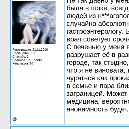
Не так давно у мен
была в шоке, всегд
людей из н***агоп
случайно абсолютн
гастроэнтерологу. 
врач советует сроч
С печенью у меня 
Регистрация: 21.11.2016
разрушает её в раз
Сообщений: 19
Спасибо: 1
Спасибо 1 в 1 посте
городе, так стыдно
Репутация:
10
что я не виновата,
чураться как прок
в семье и пара бл
заграницей. Может
медицина, вероятн
анонимность будет,