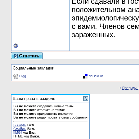
Если сдавали в го
положительном ана
эпидемиологическую
с вами. Членов се
зараженных.
Социальные закладки
Digg
del.icio.us
«
Предыдущ
Ваши права в разделе
Вы
не можете
создавать новые темы
Вы
не можете
отвечать в темах
Вы
не можете
прикреплять вложения
Вы
не можете
редактировать свои сообщения
BB коды
Вкл.
Смайлы
Вкл.
[IMG]
код
Вкл.
HTML код
Выкл.