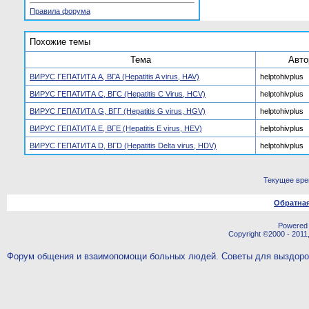
Правила форума
Похожие темы
Тема
Авто
ВИРУС ГЕПАТИТА А, ВГА (Hepatitis A virus, HAV)
helptohivplus
ВИРУС ГЕПАТИТА С, ВГС (Hepatitis С Virus, HCV)
helptohivplus
ВИРУС ГЕПАТИТА G, ВГГ (Hepatitis G virus, HGV)
helptohivplus
ВИРУС ГЕПАТИТА Е, ВГЕ (Hepatitis E virus, HEV)
helptohivplus
ВИРУС ГЕПАТИТА D, BГD (Hepatitis Delta virus, HDV)
helptohivplus
Текущее вр
Обратная
Powered b
Copyright ©2000 - 2011,
Форум общения и взаимопомощи больных людей. Советы для выздор