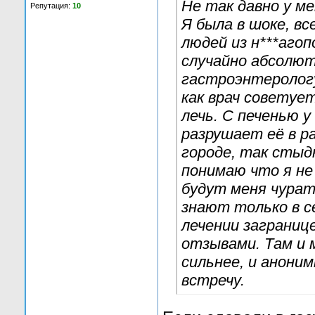
Не так давно у м
Репутация:
10
Я была в шоке, вс
людей из н***аго
случайно абсолют
гастроэнтерологу
как врач советуе
лечь. С печенью у
разрушает её в р
городе, так сты
понимаю что я не
будут меня чурат
знают только в с
лечении заграниц
отзывами. Там и 
сильнее, и анони
встречу.