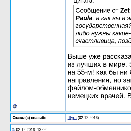
Цитата:
Сообщение от
Zet
Paula
, а как вы в
государственная?
либо нужны какие-
счастливица, поз
Выше уже рассказа
из лучших в мире, 
на 55-м! как бы ни
направления, но з
файлом-обменнико
немецких врачей. 
Сказал(а) cпасибо
Шуга
(02.12.2016)
02.12.2016, 13:02