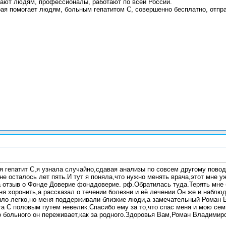
ают людям, профессионалы, работают по всей России.
рая помогает людям, больным гепатитом С, совершенно бесплатно, отпра
ня гепатит С,я узнала случайно,сдавая анализы по совсем другому пово
не осталось лет пять.И тут я поняла,что нужно менять врача,этот мне у
 отзыв о Фонде Доверие фонддоверие. рф.Обратилась туда.Терять мне 
ня хоронить,а рассказал о течении болезни и её лечении.Он же и наблю
ыло легко,но меня поддерживали близкие люди,а замечательный Роман 
ита С половым путем невелик.Спасибо ему за то,что спас меня и мою се
 больного он переживает,как за родного.Здоровья Вам,Роман Владимиро