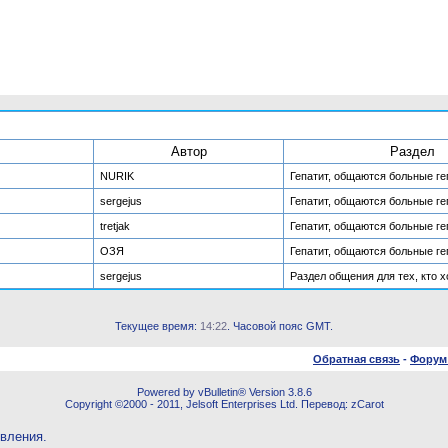
Автор
Раздел
NURIK
Гепатит, общаются больные г
sergejus
Гепатит, общаются больные г
tretjak
Гепатит, общаются больные г
ОЗЯ
Гепатит, общаются больные г
sergejus
Раздел общения для тех, кто х
Текущее время:
14:22
. Часовой пояс GMT.
Обратная связь
-
Форум
Powered by vBulletin® Version 3.8.6
Copyright ©2000 - 2011, Jelsoft Enterprises Ltd. Перевод: zCarot
овления.