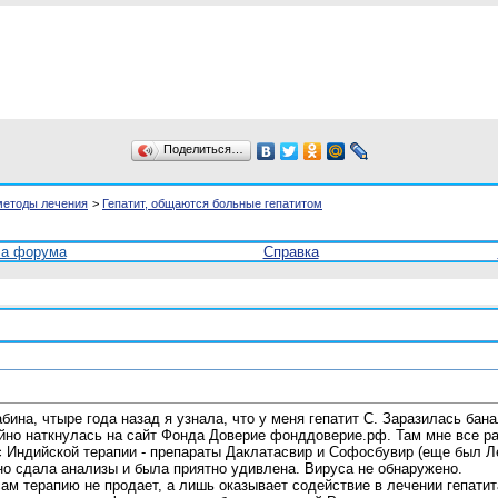
Поделиться…
методы лечения
>
Гепатит, общаются больные гепатитом
ла форума
Справка
бина, чтыре года назад я узнала, что у меня гепатит С. Заразилась бан
айно наткнулась на сайт Фонда Доверие фонддоверие.рф. Там мне все ра
с Индийской терапии - препараты Даклатасвир и Софосбувир (еще был Л
но сдала анализы и была приятно удивлена. Вируса не обнаружено.
сам терапию не продает, а лишь оказывает содействие в лечении гепати