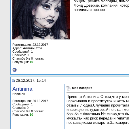
общем, ребята молодцы, помог
Фонд Доверие, компания, кото
анализы и прочее.
Регистрация: 22.12.2017
Адрес: Алматы-Уфа
Сообщений: 1
Спасибо: 0
Спасибо 0 в 0 постах
Репутация:
10
26.12.2017, 15:14
Antinina
Моя история
Новичок
Привет,я Антонина.О том,что у ме
наркоманов и проституток и жить м
Регистрация: 26.12.2017
Сообщений: 1
отзывы людей.Случайно прочитала
Спасибо: 0
инфекционисту,который не стал ме
Спасибо 0 в 0 постах
борьба с болезнью.Не скажу,что б
Репутация:
10
мужа,так как риск передачи гепат
поставщиками лекарств.За каждого