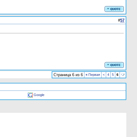
#
57
Страница 6 из 6
«
Первая
<
4
5
6
Google