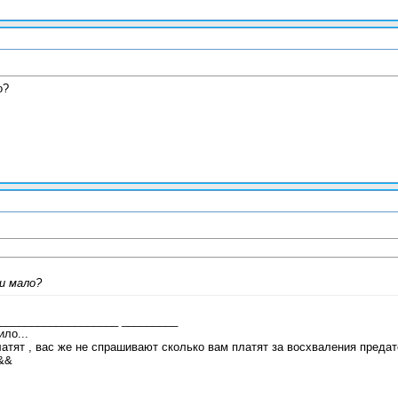
о?
и мало?
___________________ _________
ило...
латят , вас же не спрашивают сколько вам платят за восхваления преда
&&