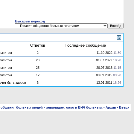
Быстрый переход
Ответов
Последнее сообщение
епатитом
2
11.10.2022
11:30
епатитом
28
01.07.2022
18:20
епатитом
25
20.07.2016
11:15
епатитом
12
09.09.2015
09:28
очет быть здоров
3
13.01.2011
18:26
 общения больных людей - инвалидам, онко и ВИЧ больным.
-
Архив
-
Вверх