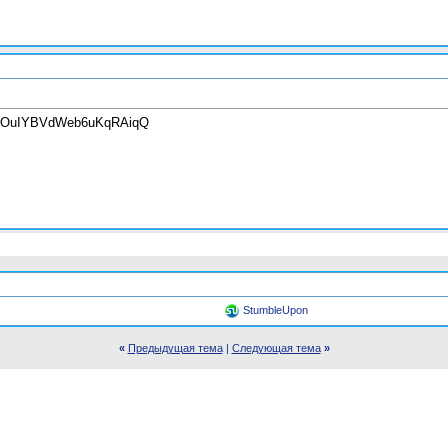
r0GOuIYBVdWeb6uKqRAiqQ
StumbleUpon
«
Предыдущая тема
|
Следующая тема
»