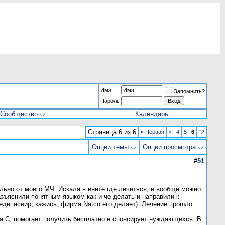
Имя
Запомнить?
Пароль
Сообщество
Календарь
Страница 6 из 6
«
Первая
<
4
5
6
Опции темы
Опции просмотра
#
51
ально от моего МЧ. Искала в инете где лечиться, и вообще можно
зъяснили понятным языком как и чо делать и направили к
едипасвир, кажись, фирма Natco его делает). Лечение прошло
та С, помогает получить бесплатно и спонсирует нуждающихся. В