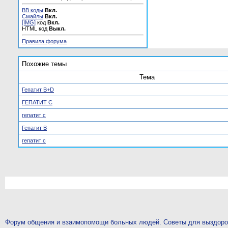
BB коды
Вкл.
Смайлы
Вкл.
[IMG]
код
Вкл.
HTML код
Выкл.
Правила форума
Похожие темы
Тема
Гепатит B+D
ГЕПАТИТ С
гепатит с
Гепатит В
гепатит с
Форум общения и взаимопомощи больных людей. Советы для выздор