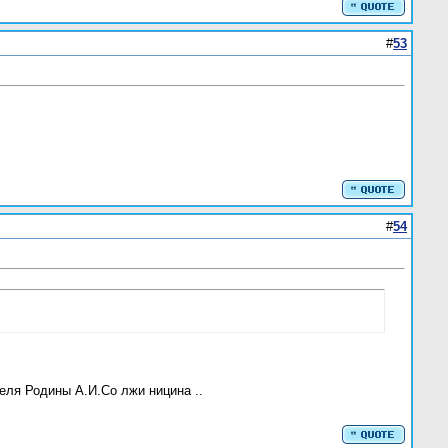
#
53
#
54
теля Родины А.И.Со лжи ницина ..