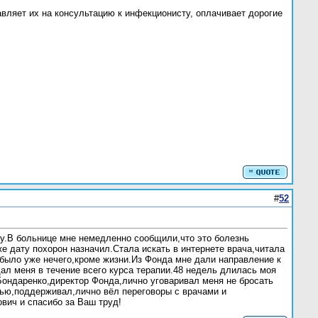
вляет их на консультацию к инфекционисту, оплачивает дорогие
#
52
ду.В больнице мне немедленно сообщили,что это болезнь
же дату похорон назначил.Стала искать в интернете врача,читала
было уже нечего,кроме жизни.Из Фонда мне дали направление к
дал меня в течение всего курса терапии.48 недель длилась моя
Бондаренко,директор Фонда,лично уговаривал меня не бросать
мью,поддерживал,лично вёл переговоры с врачами и
вич и спасибо за Ваш труд!