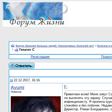
Форум общения больных людей. Неизлечимых болезней нет!
>
Болезни и 
Гепатит С
Регистрация
Прави
22.12.2017, 16:16
Ayumi
Новичок
Приветики всем! Меня зовут Са
ли вылечить эту заразу. Случ
инфекционисту. Я пропила кур
спокойно и без побочек. Недав
Директор, Роман Бондаренко, 