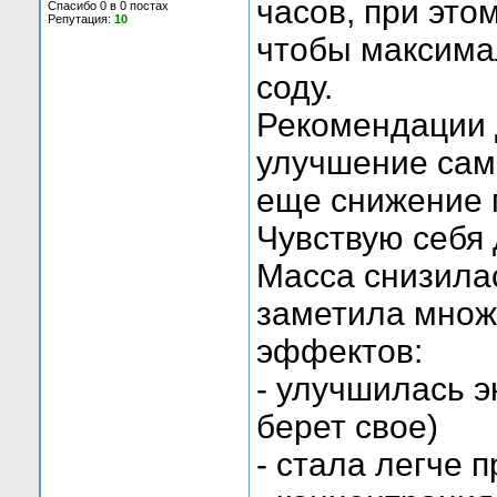
часов, при это
Спасибо 0 в 0 постах
Репутация:
10
чтобы максима
соду.
Рекомендации 
улучшение само
еще снижение 
Чувствую себя 
Масса снизилас
заметила множ
эффектов:
- улучшилась э
берет свое)
- стала легче 