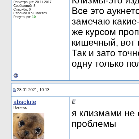
Клизмы-это изд
Регистрация: 20.11.2017
Сообщений: 8
Все это аукнет
Спасибо: 0
Спасибо 0 в 0 постах
Репутация:
10
замечаю какие-
же курсом про
кишечный, вот 
Так и зато точ
одну только по
28.01.2021, 10:13
absolute
Новичок
я клизмами не 
проблемы