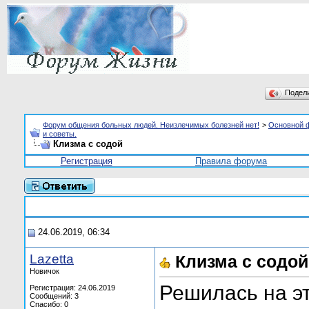
Подел
Форум общения больных людей. Неизлечимых болезней нет!
>
Основной 
и советы.
Клизма с содой
Регистрация
Правила форума
24.06.2019, 06:34
Lazetta
Клизма с содой
Новичок
Решилась на эт
Регистрация: 24.06.2019
Сообщений: 3
Спасибо: 0