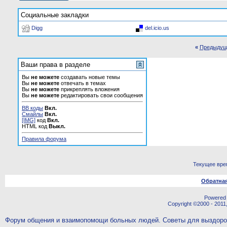
Социальные закладки
Digg
del.icio.us
«
Предыдущ
Ваши права в разделе
Вы
не можете
создавать новые темы
Вы
не можете
отвечать в темах
Вы
не можете
прикреплять вложения
Вы
не можете
редактировать свои сообщения
BB коды
Вкл.
Смайлы
Вкл.
[IMG]
код
Вкл.
HTML код
Выкл.
Правила форума
Текущее вре
Обратная
Powered b
Copyright ©2000 - 2011,
Форум общения и взаимопомощи больных людей. Советы для выздор