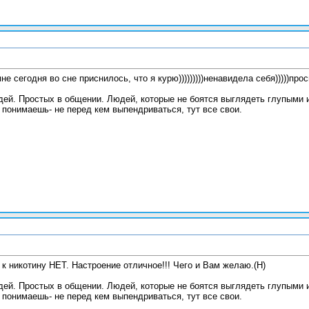
е сегодня во сне приснилось, что я курю)))))))))ненавидела себя)))))про
й. Простых в общении. Людей, которые не боятся выглядеть глупыми и
 понимаешь- не перед кем выпендриваться, тут все свои.
и к никотину НЕТ. Настроение отличное!!! Чего и Вам желаю.(H)
й. Простых в общении. Людей, которые не боятся выглядеть глупыми и
 понимаешь- не перед кем выпендриваться, тут все свои.