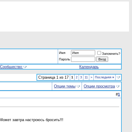
Имя
Запомнить?
Пароль
Сообщество
Календарь
Страница 1 из 17
1
2
3
11
>
Последняя
»
Опции темы
Опции просмотра
#
1
 Может завтра настроюсь бросить!!!