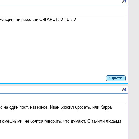
#
3
женщин, ни пива...ни СИГАРЕТ:-D :-D :-D
#
4
о на один пост, наверное, Иван бросил бросать, или Карра
 смешными, не боятся говорить, что думают. С такими людьми