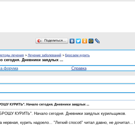
Поделиться…
методы лечения
>
Лечение заболеваний
>
Бросаем курить
сегодня. Дневники заядлых ...
ла форума
Справка
ШУ КУРИТЬ". Начало сегодня. Дневники заядлых ...
РОШУ КУРИТЬ". Начало сегодня. Дневники заядлых курильщиков.
а нервная, курить надоело... "Легкий способ" читал давно, не дочитал...