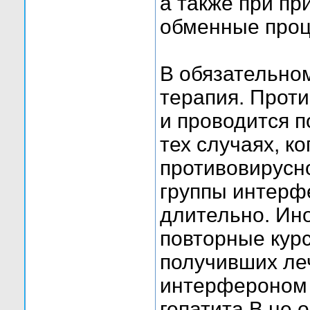
а также при п
обменные проце
В обязательно
терапия. Прот
и проводится п
тех случаях, к
противовирусн
группы интерф
длительно. Ин
повторные кур
получивших ле
интерфероном 
гепатита В не 