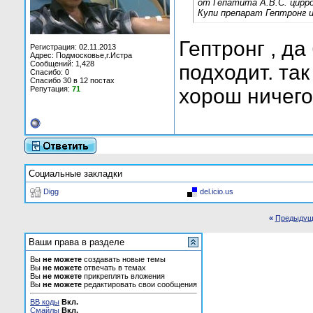
от Гепатита А.B.C. цирро
Купи препарат Гептронг и 
Гептронг , да
Регистрация: 02.11.2013
Адрес: Подмосковье,г.Истра
Сообщений: 1,428
подходит. так
Спасибо: 0
Спасибо 30 в 12 постах
Репутация:
71
хорош ничего
Социальные закладки
Digg
del.icio.us
«
Предыдущ
Ваши права в разделе
Вы
не можете
создавать новые темы
Вы
не можете
отвечать в темах
Вы
не можете
прикреплять вложения
Вы
не можете
редактировать свои сообщения
BB коды
Вкл.
Смайлы
Вкл.