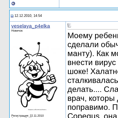
12.12.2010, 14:54
veselaya_p4elka
Новичок
Моему ребенк
сделали обыч
манту). Как 
внести вирус
шоке! Халатн
сталкивалась
делать.... Сл
врач, которы
поправимо. П
Copegus, она,
Регистрация: 22.11.2010