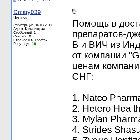
Dmitry039
Новичок
Помощь в дост
Регистрация: 16.03.2017
Адрес: Калининград
препаратов-дж
Сообщений: 1
Спасибо: 0
Спасибо 0 в 0 постах
B и ВИЧ из Инд
Репутация:
10
от компании "Gi
ценам компани
СНГ:
1. Natco Pharm
2. Hetero Healt
3. Mylan Pharma
4. Strides Shas