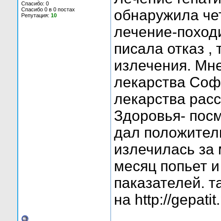
Спасибо: 0
Спасибо 0 в 0 постах
обнаружила че
Репутация:
10
лечение-походи
писала отказ ,
излечения. Мн
лекарства Софо
лекарства рас
Здоровья- пос
дал положител
излечилась за
месяц попьет и 
паказателей. т
на http://gepatit