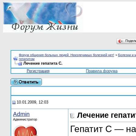
Подел
Форум общения больных людей. Неизлечимых болезней нет!
>
Болезни и 
гепатитом
Лечение гепатита С.
Регистрация
Правила форума
10.01.2009, 12:03
Admin
Лечение гепати
Администратор
Гепатит C — на