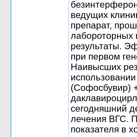
безинтерферон
ведущих клиник
препарат, про
лабороторных 
результаты. Э
при первом ген
Наивысших рез
использовании 
(Софосбувир) +
даклавироцирл 
сегодняшний д
лечения ВГС. 
показателя в х