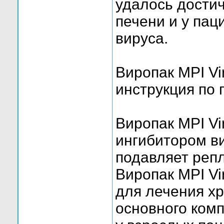
удалось достич
печени и у пац
вируса.
Виропак MPI V
инструкция по
Виропак MPI Vi
ингибитором в
подавляет репл
Виропак MPI V
для лечения хр
основного ком