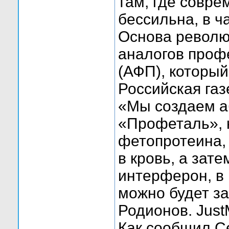
там, где совр
бессильна, в ч
Основа револю
аналогов проф
(АФП), которы
Российская газ
«Мы создаем а
«Профеталь», 
фетопротеина, 
в кровь, а зат
интерферон, в 
можно будет з
Родионов. Just
Как сообщил С