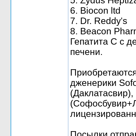
5. Zydus Heptiz
6. Biocon ltd
7. Dr. Reddy's
8. Beacon Pharm
Гепатита С с 
печени.
Приобретаются
дженерики Sofo
(Даклатасвир), 
(Софосбувир+Л
лицензированн
Посылки отпра