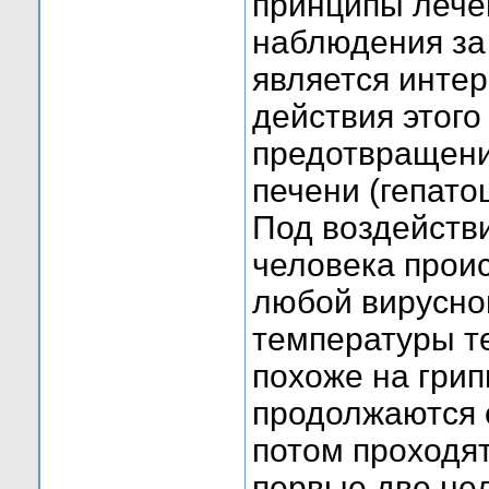
принципы лече
наблюдения за
является инте
действия этого
предотвращени
печени (гепато
Под воздейств
человека проис
любой вирусно
температуры те
похоже на грип
продолжаются о
потом проходят
первые две не