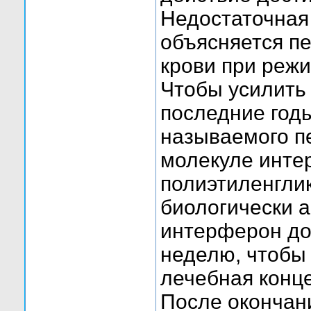
Недостаточная
объясняется п
крови при режи
Чтобы усилить
последние годы
называемого п
молекуле инте
полиэтиленглик
биологически 
интерферон дос
неделю, чтобы
лечебная конц
После окончан