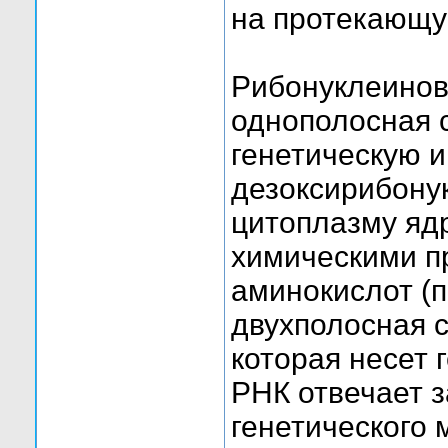
на протекающ
Рибонуклеинова
однополосная с
генетическую 
дезоксирибону
цитоплазму яд
химическими п
аминокислот (п
двухполосная с
которая несет 
РНК отвечает з
генетического 