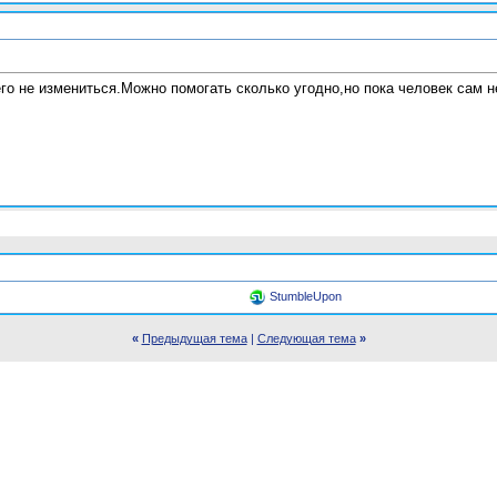
его не измениться.Можно помогать сколько угодно,но пока человек сам н
StumbleUpon
«
Предыдущая тема
|
Следующая тема
»