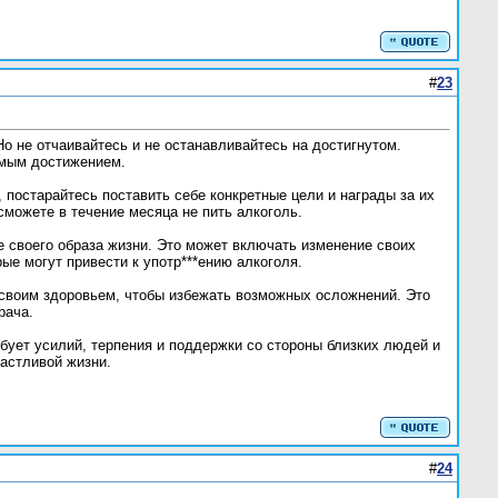
#
23
о не отчаивайтесь и не останавливайтесь на достигнутом.
имым достижением.
 постарайтесь поставить себе конкретные цели и награды за их
сможете в течение месяца не пить алкоголь.
е своего образа жизни. Это может включать изменение своих
ые могут привести к употр***ению алкоголя.
 своим здоровьем, чтобы избежать возможных осложнений. Это
рача.
ебует усилий, терпения и поддержки со стороны близких людей и
частливой жизни.
#
24