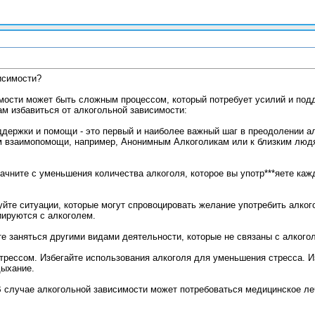
исимости?
имости может быть сложным процессом, который потребует усилий и по
ам избавиться от алкогольной зависимости:
держки и помощи - это первый и наиболее важный шаг в преодолении ал
ам взаимопомощи, например, Анонимным Алкоголикам или к близким людя
Начните с уменьшения количества алкоголя, которое вы употр***яете ка
йте ситуации, которые могут спровоцировать желание употребить алкогол
иируются с алкоголем.
те заняться другими видами деятельности, которые не связаны с алкого
стрессом. Избегайте использования алкоголя для уменьшения стресса. И
дыхание.
 случае алкогольной зависимости может потребоваться медицинское леч