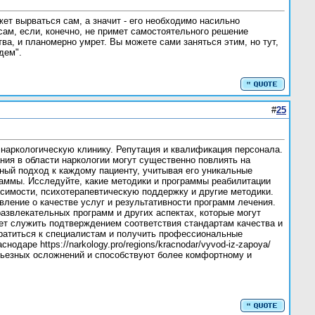
ожет вырваться сам, а значит - его необходимо насильно
сам, если, конечно, не примет самостоятельного решение
тва, и планомерно умрет. Вы можете сами заняться этим, но тут,
дем".
#
25
 наркологическую клинику. Репутация и квалификация персонала.
ния в области наркологии могут существенно повлиять на
ый подход к каждому пациенту, учитывая его уникальные
раммы. Исследуйте, какие методики и программы реабилитации
симости, психотерапевтическую поддержку и другие методики.
вление о качестве услуг и результативности программ лечения.
развлекательных программ и других аспектах, которые могут
ет служить подтверждением соответствия стандартам качества и
братиться к специалистам и получить профессиональные
аре https://narkology.pro/regions/kracnodar/vyvod-iz-zapoya/
ерьезных осложнений и способствуют более комфортному и