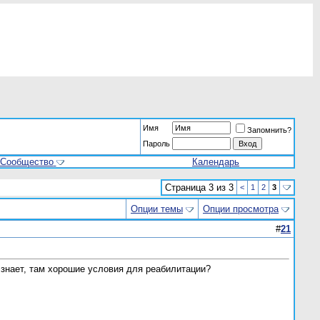
Имя
Запомнить?
Пароль
Сообщество
Календарь
Страница 3 из 3
<
1
2
3
Опции темы
Опции просмотра
#
21
 знает, там хорошие условия для реабилитации?