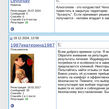
Levontay
Новичок
Алкоголизм - это колдовство! Челов
поместить в закрытую территорию -
Регистрация: 25.07.2024
Сообщений: 5
"бухануть". Если принимает решени
Спасибо: 0
получается - человек впадает в зав
Спасибо 0 в 0 постах
Репутация:
10
19.12.2024, 13:58
1987екатерина1987
Пользователь
Всем доброго времени суток. Я м
Обратите внимание на репутацию 
результаты лечения. Индивидуал
потребности и особенности в зав
предлагаются клиникой. Некоторы
Попытайтесь найти отзывы от быв
Важно узнать об условиях пребыв
влиять на комфорт и эффективнос
безопасности. Помните, что выбо
консультации при выборе подходящ
Регистрация: 18.02.2017
вывести из запоя и соблюдение р
Сообщений: 39
безопасному восстановлению. Бы
Спасибо: 1
Спасибо 1 в 1 посте
Репутация:
10