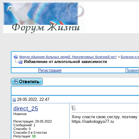
Форум общения больных людей. Неизлечимых болезней нет!
>
Болезни и 
Избавление от алкогольной зависимости
Регистрация
Прави
29.05.2022, 22:47
direct_25
Новичок
Хочу спасти свою сестру, поэтому
https://narkologiya77.ru
Регистрация: 29.05.2022
Сообщений: 1
Спасибо: 0
Спасибо 0 в 0 постах
Репутация:
10