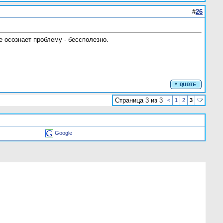
#
26
е осознает проблему - бессполезно.
Страница 3 из 3
<
1
2
3
Google