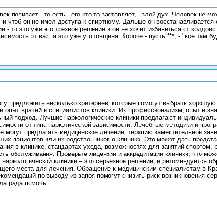
ек попивает - то-есть - его кто-то заставляет, - злой дух. Человек не м
 и чтоб он не имел доступа к спиртному. Дальше он восстанавливается 
е - то это уже его трезвое решение и он не хочет избавиться от колдовс
исимость от вас, а это уже уголовщина. Короче - пусть ***, - "все там бу
огу предложить несколько критериев, которые помогут выбрать хорошую
и опыт врачей и специалистов клиники. Их профессионализм, опыт и зна
ьный подход. Лучшие наркологические клиники предлагают индивидуальн
исимости от типа наркотической зависимости. Лечебные методики и прог
е могут предлагать медицинское лечение, терапию заместительной зави
ших пациентов или их родственников о клинике. Это может дать предста
ания в клинике, стандартах ухода, возможностях для занятий спортом, 
ть обслуживания. Проверьте лицензии и аккредитации клиники, что мож
р наркологической клиники – это серьезное решение, и рекомендуется о
его места для лечения. Обращение к медицинским специалистам в Краснод
екомендаций по выводу из запоя помогут снизить риск возникновения с
ла рада помочь.