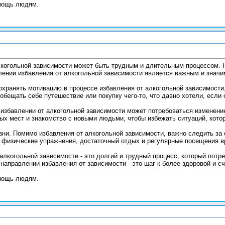
мощь людям.
лкогольной зависимости может быть трудным и длительным процессом. Н
лении избавления от алкогольной зависимости является важным и знач
охранять мотивацию в процессе избавления от алкогольной зависимости,
бещать себе путешествие или покупку чего-то, что давно хотели, если 
и избавлении от алкогольной зависимости может потребоваться изменени
ых мест и знакомство с новыми людьми, чтобы избежать ситуаций, котор
зни. Помимо избавления от алкогольной зависимости, важно следить за
 физические упражнения, достаточный отдых и регулярные посещения в
алкогольной зависимости - это долгий и трудный процесс, который потр
направлении избавления от зависимости - это шаг к более здоровой и с
мощь людям.