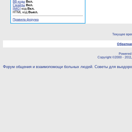
BB коды
Вкл.
Смайлы
Вкл.
[IMG]
код
Вкл.
HTML код
Выкл.
Правила форума
Текущее вре
Обратная
Powered b
Copyright ©2000 - 2011,
Форум общения и взаимопомощи больных людей. Советы для выздор