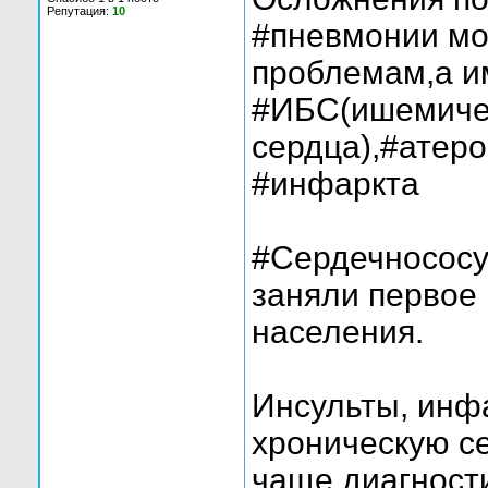
Репутация:
10
#пневмонии мо
проблемам,а и
#ИБС(ишемиче
сердца),#атеро
#инфаркта
#Сердечнососу
заняли первое
населения.
Инсульты, инф
хроническую с
чаще диагност