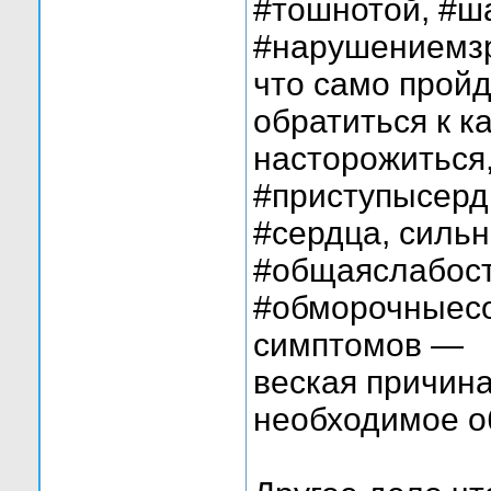
#тошнотой, #ш
#нарушениемзр
что само пройд
обратиться к к
насторожиться,
#приступысерд
#сердца, сильн
#общаяслабост
#обморочныесо
симптомов —
веская причин
необходимое о