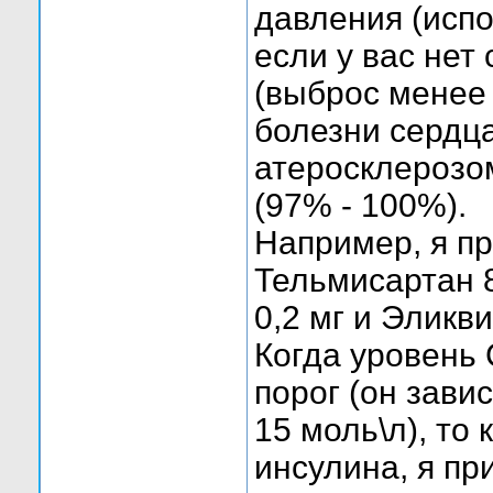
давления (испо
если у вас нет
(выброс менее
болезни сердц
атеросклерозо
(97% - 100%).
Например, я п
Тельмисартан 8
0,2 мг и Эликви
Когда уровень
порог (он завис
15 моль\л), то
инсулина, я п