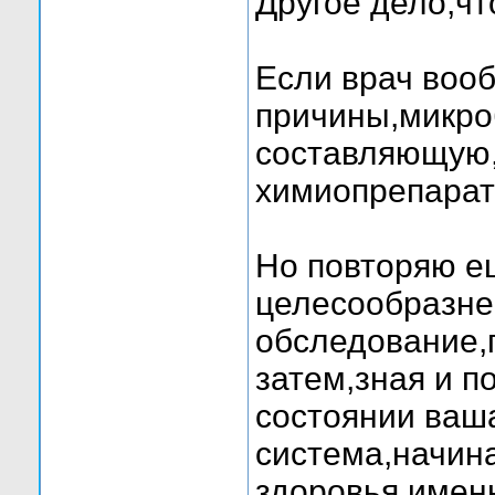
Другое дело,чт
Если врач вооб
причины,микр
составляющую,
химиопрепараты
Но повторяю е
целесообразне
обследование,п
затем,зная и п
состоянии ваш
система,начин
здоровья,имен