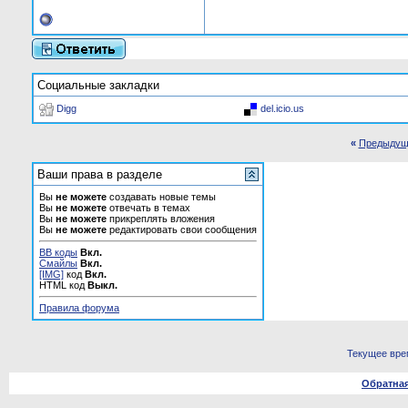
Социальные закладки
Digg
del.icio.us
«
Предыдущ
Ваши права в разделе
Вы
не можете
создавать новые темы
Вы
не можете
отвечать в темах
Вы
не можете
прикреплять вложения
Вы
не можете
редактировать свои сообщения
BB коды
Вкл.
Смайлы
Вкл.
[IMG]
код
Вкл.
HTML код
Выкл.
Правила форума
Текущее вре
Обратная