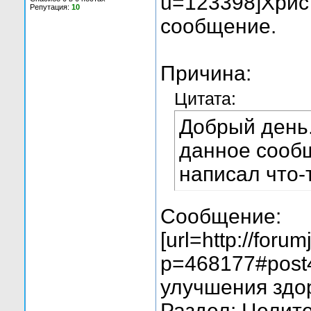
u=123398]Христ
Репутация:
10
сообщение.
Причина:
Цитата:
Добрый день.
данное сообщ
написал что-
Сообщение:
[url=http://foru
p=468177#post
улучшения здор
Раздел: Целит