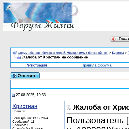
Подел
Форум общения больных людей. Неизлечимых болезней нет!
>
Курилка
>
Жалоба от Христиан на сообщение
Регистрация
Правила форума
27.08.2025, 19:33
Христиан
Жалоба от Хри
Новичок
Пользователь [u
Регистрация: 13.12.2024
Сообщений: 11
Спасибо: 1
Спасибо 0 в 0 постах