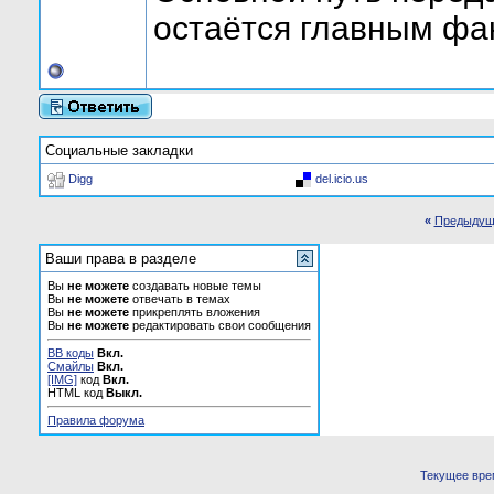
остаётся главным фак
Социальные закладки
Digg
del.icio.us
«
Предыдущ
Ваши права в разделе
Вы
не можете
создавать новые темы
Вы
не можете
отвечать в темах
Вы
не можете
прикреплять вложения
Вы
не можете
редактировать свои сообщения
BB коды
Вкл.
Смайлы
Вкл.
[IMG]
код
Вкл.
HTML код
Выкл.
Правила форума
Текущее вре