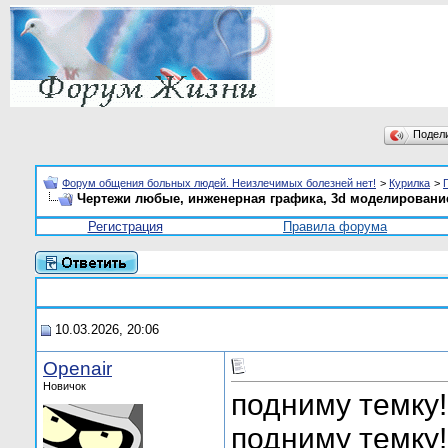
Подел
Форум общения больных людей. Неизлечимых болезней нет!
>
Курилка
>
Чертежи любые, инженерная графика, 3d моделировани
Регистрация
Правила форума
10.03.2026, 20:06
Openair
Новичок
подниму темку!
подниму темку!