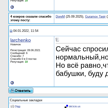
Репутация:
10
4 юзеров сказали спасибо
DoreM
(25.09.2025),
Guramov Tagir
(
этому посту:
04.01.2022, 11:54
larchenko
Новичок
Сейчас спросил
Регистрация: 09.06.2021
Сообщений: 6
нормальный,но
Спасибо: 7
Спасибо 0 в 0 постах
Репутация:
10
Но всё равно,ч
бабушки, буду 
Социальные закладки
Digg
del.icio.us