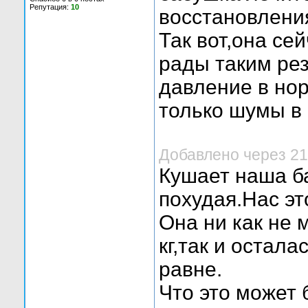
Репутация:
10
восстановлени
Так вот,она се
рады таким ре
давление в нор
только шумы в 
Добавлено через 21
Кушает наша ба
похудая.Нас эт
Она ни как не 
кг,так и остала
равне.
Что это может 