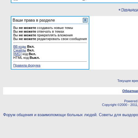
«
Предыдущ
Ваши права в разделе
Вы
не можете
создавать новые темы
Вы
не можете
отвечать в темах
Вы
не можете
прикреплять вложения
Вы
не можете
редактировать свои сообщения
BB коды
Вкл.
Смайлы
Вкл.
[IMG]
код
Вкл.
HTML код
Выкл.
Правила форума
Текущее вре
Обратная
Powered b
Copyright ©2000 - 2011,
Форум общения и взаимопомощи больных людей. Советы для выздор